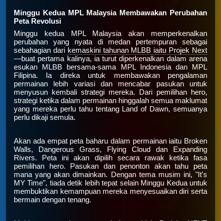
Minggu Kedua MPL Malaysia Membawakan Perubahan
Peta Revolusi
Minggu kedua MPL Malaysia akan memperkenalkan
perubahan yang nyata di medan pertempuran sebagai
sebahagian dari
kemaskini tahunan MLBB iaitu Projek Next
—buat pertama kalinya, ia turut diperkenalkan dalam arena
esukan MLBB bersama-sama MPL Indonesia dan MPL
Filipina. Ia direka untuk membawakan pengalaman
permainan lebih variasi dan mencabar pasukan untuk
menyusun kembali strategi mereka. Dari pemilihan
hero,
strategi ketika dalam permainan hinggalah semua maklumat
yang mereka perlu tahu tentang Land of Dawn, semuanya
perlu dikaji semula.
Akan ada empat peta baharu dalam permainan iaitu Broken
Walls, Dangerous Grass, Flying Cloud dan Expanding
Rivers. Peta ini akan dipilih secara rawak ketika fasa
pemilihan hero. Pasukan dan penonton akan tahu peta
mana yang akan dimainkan. Dengan tema musim ini, "It's
MY Time", tiada detik lebih tepat selain Minggu Kedua untuk
membuktikan kemampuan mereka menyesuaikan diri serta
bermain dengan tenang.