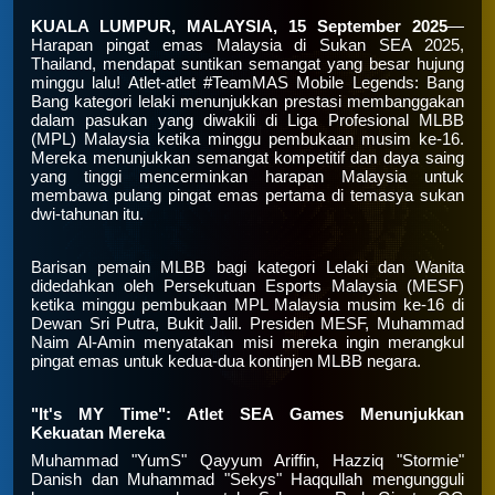
KUALA LUMPUR, MALAYSIA, 15 September 2025
—
Harapan pingat emas Malaysia di Sukan SEA 2025,
Thailand, mendapat suntikan semangat yang besar hujung
minggu lalu! Atlet-atlet #TeamMAS Mobile Legends: Bang
Bang kategori lelaki menunjukkan prestasi membanggakan
dalam pasukan yang diwakili di Liga Profesional MLBB
(MPL) Malaysia ketika minggu pembukaan musim ke-16.
Mereka menunjukkan semangat kompetitif dan daya saing
yang tinggi mencerminkan harapan Malaysia untuk
membawa pulang pingat emas pertama di temasya sukan
dwi-tahunan itu.
Barisan pemain MLBB bagi kategori Lelaki dan Wanita
didedahkan oleh Persekutuan Esports Malaysia (MESF)
ketika minggu pembukaan MPL Malaysia musim ke-16 di
Dewan Sri Putra, Bukit Jalil. Presiden MESF, Muhammad
Naim Al-Amin menyatakan misi mereka ingin merangkul
pingat emas untuk kedua-dua kontinjen MLBB negara.
"It's MY Time": Atlet SEA Games Menunjukkan
Kekuatan Mereka
Muhammad "YumS" Qayyum Ariffin, Hazziq "Stormie"
Danish dan Muhammad "Sekys" Haqqullah mengungguli