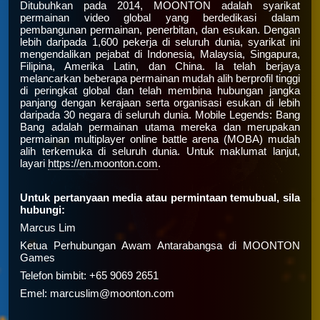
Ditubuhkan pada 2014, MOONTON adalah syarikat
permainan video global yang berdedikasi dalam
pembangunan permainan, penerbitan, dan esukan. Dengan
lebih daripada 1,600 pekerja di seluruh dunia, syarikat ini
mengendalikan pejabat di Indonesia, Malaysia, Singapura,
Filipina, Amerika Latin, dan China. Ia telah berjaya
melancarkan beberapa permainan mudah alih berprofil tinggi
di peringkat global dan telah membina hubungan jangka
panjang dengan kerajaan serta organisasi esukan di lebih
daripada 30 negara di seluruh dunia. Mobile Legends: Bang
Bang adalah permainan utama mereka dan merupakan
permainan multiplayer online battle arena (MOBA) mudah
alih terkemuka di seluruh dunia. Untuk maklumat lanjut,
layari
https://en.moonton.com
.
Untuk pertanyaan media atau permintaan temubual, sila
hubungi:
Marcus Lim
Ketua Perhubungan Awam Antarabangsa di MOONTON
Games
Telefon bimbit: +65 9069 2651
Emel: marcuslim@moonton.com