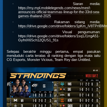
·
Siaran media:
https://my.mpl.mobilelegends.com/news/mesf-
announces-official-teammas-lineup-for-the-33rd-sea-
games-thailand-2025
·
Rakaman sidang media:
https://drive.google.com/drive/folders/1pKm_iV8TP
·
Visual pengumuman:
https://drive.google.com/drive/folders/1sq1J1rrgA51-
GyfnIX6Sch12QUS1_91s
Selepas berakhir minggu pertama, empat pasukan
menduduki carta teratas di ranking dengan tiga mata iaitu
CG Esports, Monster Vicious, Team Rey dan Untitled.