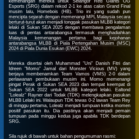
kemenangan mereka untuk Selangor Red Giants OG
Esports (SRG) dalam rekod 2-1 ke atas calon Grand Final
musim lalu, Homebois (HB). Trio ini yang sudah pun
mencipta sejarah dengan memenangi MPL Malaysia secara
berturut-turut
akan menjadi tonggak pasukan MLBB kategori
lelaki di Sukan SEA 2025 dengan membawa pengalaman
luas di pentas antarabangsa termasuk
menghadiahkan
Malaysia kemenangan pertama bagi kejohanan
antarabangsa MLBB di Piala Pertengahan Musim (MSC)
2024 di Piala Dunia Esukan (EWC) 2024
.
Mereka disertai oleh Muhammad "Uni" Danish Fitri dan
Idreen "Momo" Jamal dari Monster Vicious (MV) yang
berjaya membenamkan Team Vamos (VMS) 2-0 dalam
perlawanan pembukaan musim ini. Momo memenangi
pingat Perak di Sukan SEA 2023 dan tempat keempat di
Sukan SEA 2022 untuk MLBB kategori lelaki. Ealtond
"Lolealz" Rayner dari Todak (TDK) melengkapkan pasukan
MLBB Lelaki ini. Walaupun TDK tewas 0-2 lawan Team Rey
di minggu pertama, Lolealz menjadi tumpuan ketika momen
positif pasukan itu. Dia pastinya akan menjadi pemain
tumpuan pada minggu kedua juga apabila TDK berdepan
SRG.
Sila rujuk di bawah untuk bahan pengumuman rasmi: